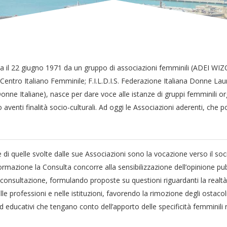
a il 22 giugno 1971 da un gruppo di associazioni femminili (ADEI WIZO
 Centro Italiano Femminile; F.I.L.D.I.S. Federazione Italiana Donne La
onne Italiane), nasce per dare voce alle istanze di gruppi femminili org
o aventi finalità socio-culturali. Ad oggi le Associazioni aderenti, ch
 quelle svolte dalle sue Associazioni sono la vocazione verso il social
ormazione la Consulta concorre alla sensibilizzazione dell’opinione pubbl
di consultazione, formulando proposte su questioni riguardanti la real
e professioni e nelle istituzioni, favorendo la rimozione degli ostaco
 ed educativi che tengano conto dell’apporto delle specificità femmini