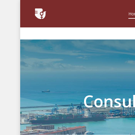
Ho
Consul