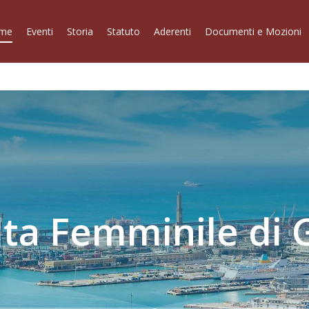
me
Eventi
Storia
Statuto
Aderenti
Documenti e Mozioni
ta Femminile di